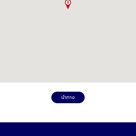
นำทาง