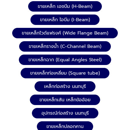
ขายเหล็ก เอชบีม (H-Beam)
ขายเหล็ก ไอบีม (I-Beam)
ขายเหล็กไวด์แฟรงค์ (Wide Flange Beam)
ขายเหล็กรางน้ำ (C-Channel Beam)
ขายเหล็กฉาก (Equal Angles Steel)
ขายเหล็กท่อเหลี่ยม (Square tube)
เหล็กก่อสร้าง นนทบุรี
ขายเหล็กเส้น เหล็กข้ออ้อย
อุปกรณ์ก่อสร้าง นนทบุรี
ขายเหล็กปลอกคาน