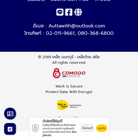
อีเมล :
Auttawith@outlook.com
โทรศัพท์ :
02-011-9661
,
080-368-6800
© 2569
เหล็ก นนทบุรี - เหล็กไทย สตีล
All rights reserved.
Work is Secure
Protect Data With Encrypt
Powered By
เว็บไซต์นี้ใช้คุกกี้
Thailand YellowPages
เราใช้คุกกี้เพื่อเพิ่มประสิทธิภาพและ
ตั้งค่าคุกกี้
ยอมรับ
มอบประสบการณ์ความพึงพอใจ
ของท่านในการใช้งานเว็บไซต์
เรียน
รู้เพิ่มเติม