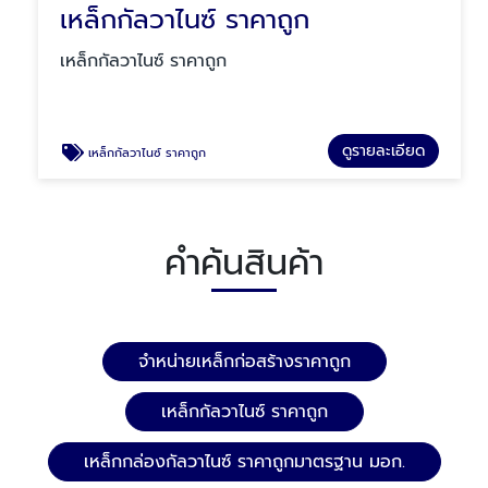
เหล็กกัลวาไนซ์ ราคาถูก
เหล็กกัลวาไนซ์ ราคาถูก
ดูรายละเอียด
เหล็กกัลวาไนซ์ ราคาถูก
คำค้นสินค้า
จำหน่ายเหล็กก่อสร้างราคาถูก
เหล็กกัลวาไนซ์ ราคาถูก
เหล็กกล่องกัลวาไนซ์ ราคาถูกมาตรฐาน มอก.