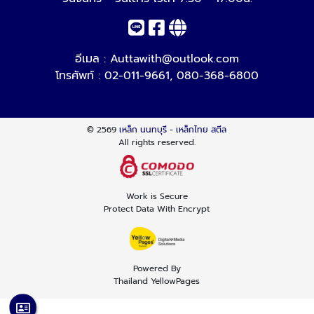
อีเมล :
Auttawith@outlook.com
โทรศัพท์ :
02-011-9661
,
080-368-6800
© 2569
เหล็ก นนทบุรี - เหล็กไทย สตีล
All rights reserved.
Work is Secure
Protect Data With Encrypt
Powered By
Thailand YellowPages