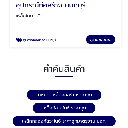
อุปกรณ์ก่อสร้าง นนทบุรี
เหล็กไทย สตีล
ดูรายละเอียด
อุปกรณ์ก่อสร้าง นนทบุรี
คำค้นสินค้า
จำหน่ายเหล็กก่อสร้างราคาถูก
เหล็กกัลวาไนซ์ ราคาถูก
เหล็กกล่องกัลวาไนซ์ ราคาถูกมาตรฐาน มอก.