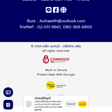
อีเมล :
Auttawith@outlook.com
โทรศัพท์ :
02-011-9661
,
080-368-6800
© 2569
เหล็ก นนทบุรี - เหล็กไทย สตีล
All rights reserved.
Work is Secure
Protect Data With Encrypt
Powered By
เว็บไซต์นี้ใช้คุกกี้
Thailand YellowPages
เราใช้คุกกี้เพื่อเพิ่มประสิทธิภาพและ
ตั้งค่าคุกกี้
ยอมรับ
มอบประสบการณ์ความพึงพอใจ
ของท่านในการใช้งานเว็บไซต์
เรียน
รู้เพิ่มเติม