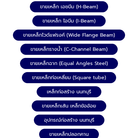
ขายเหล็ก เอชบีม (H-Beam)
ขายเหล็ก ไอบีม (I-Beam)
ขายเหล็กไวด์แฟรงค์ (Wide Flange Beam)
ขายเหล็กรางน้ำ (C-Channel Beam)
ขายเหล็กฉาก (Equal Angles Steel)
ขายเหล็กท่อเหลี่ยม (Square tube)
เหล็กก่อสร้าง นนทบุรี
ขายเหล็กเส้น เหล็กข้ออ้อย
อุปกรณ์ก่อสร้าง นนทบุรี
ขายเหล็กปลอกคาน