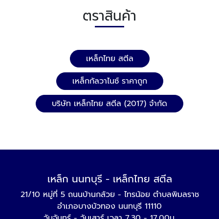
ตราสินค้า
เหล็กไทย สตีล
เหล็กกัลวาไนซ์ ราคาถูก
บริษัท เหล็กไทย สตีล (2017) จำกัด
เหล็ก นนทบุรี - เหล็กไทย สตีล
21/10 หมู่ที่ 5 ถนนบ้านกล้วย - ไทรน้อย ตำบลพิมลราช
อำเภอบางบัวทอง นนทบุรี 11110
วันจันทร์ - วันเสาร์ เวลา 7.30 - 17.00น.