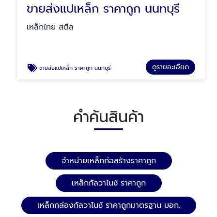
ขายส่งแปเหล็ก ราคาถูก นนทบุรี
เหล็กไทย สตีล
ดูรายละเอียด
ขายส่งแปเหล็ก ราคาถูก นนทบุรี
คำค้นสินค้า
จำหน่ายเหล็กก่อสร้างราคาถูก
เหล็กกัลวาไนซ์ ราคาถูก
เหล็กกล่องกัลวาไนซ์ ราคาถูกมาตรฐาน มอก.