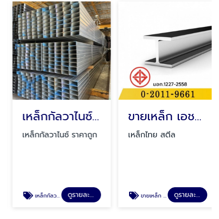
เหล็กกัลวาไนซ์ ราคาถูก
ขายเหล็ก เอชบีม (H-Beam)
เหล็กกัลวาไนซ์ ราคาถูก
เหล็กไทย สตีล
ดูรายละเอียด
ดูรายละเอียด
เหล็กกัลวาไนซ์ ราคาถูก
ขายเหล็ก เอชบีม (H-Beam)