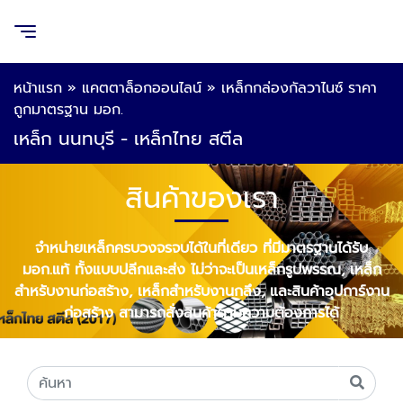
หน้าแรก
»
แคตตาล็อกออนไลน์
»
เหล็กกล่องกัลวาไนซ์ ราคา
ถูกมาตรฐาน มอก.
เหล็ก นนทบุรี - เหล็กไทย สตีล
สินค้าของเรา
จำหน่ายเหล็กครบวงจรจบได้ในที่เดียว ที่มีมาตรฐานได้รับ
มอก.แท้ ทั้งแบบปลีกและส่ง ไม่ว่าจะเป็นเหล็กรูปพรรณ, เหล็ก
สำหรับงานก่อสร้าง, เหล็กสำหรับงานกลึง, และสินค้าอุปการ์งาน
ก่อสร้าง สามารถสั่งสินค้าตามความต้องการได้