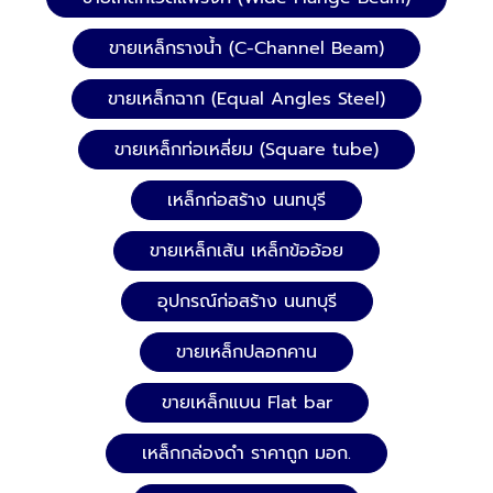
ขายเหล็กรางน้ำ (C-Channel Beam)
ขายเหล็กฉาก (Equal Angles Steel)
ขายเหล็กท่อเหลี่ยม (Square tube)
เหล็กก่อสร้าง นนทบุรี
ขายเหล็กเส้น เหล็กข้ออ้อย
อุปกรณ์ก่อสร้าง นนทบุรี
ขายเหล็กปลอกคาน
ขายเหล็กแบน Flat bar
เหล็กกล่องดำ ราคาถูก มอก.