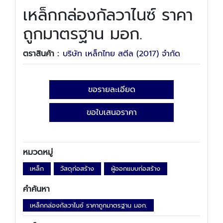
เหล็กกล่องกัลวาไนซ์ ราคา
ถูกมาตรฐาน มอก.
ตราสินค้า :
บริษัท เหล็กไทย สตีล (2017) จำกัด
ขอรายละเอียด
ขอใบเสนอราคา
หมวดหมู่
เหล็ก
วัสดุก่อสร้าง
ผู้ออกแบบก่อสร้าง
คำค้นหา
เหล็กกล่องกัลวาไนซ์ ราคาถูกมาตรฐาน มอก.