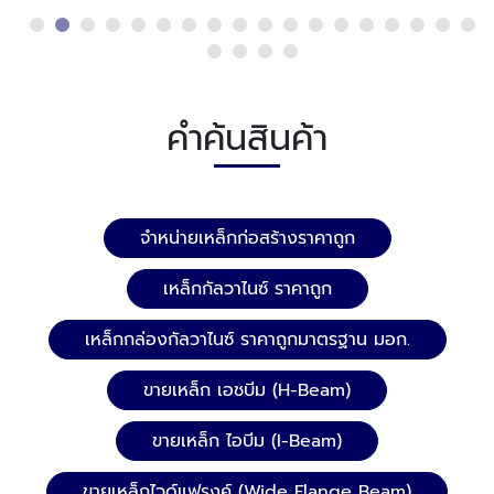
คำค้นสินค้า
จำหน่ายเหล็กก่อสร้างราคาถูก
เหล็กกัลวาไนซ์ ราคาถูก
เหล็กกล่องกัลวาไนซ์ ราคาถูกมาตรฐาน มอก.
ขายเหล็ก เอชบีม (H-Beam)
ขายเหล็ก ไอบีม (I-Beam)
ขายเหล็กไวด์แฟรงค์ (Wide Flange Beam)