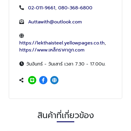
02-011-9661
,
080-368-6800
Auttawith@outlook.com
https://lekthaisteel.yellowpages.co.th
,
https://www.เหล็กราคาถูก.com
วันจันทร์ - วันเสาร์ เวลา 7.30 - 17.00น.
สินค้าที่เกี่ยวข้อง