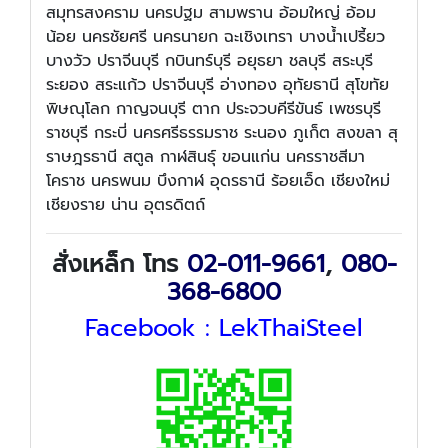
สมุทรสงคราม นครปฐม สามพราน อ้อมใหญ่ อ้อม
น้อย นครชัยศรี นครนายก ฉะเชิงเทรา บางน้ำเปรี้ยว
บางวัว ปราจีนบุรี กบินทร์บุรี อยุธยา ชลบุรี สระบุรี
ระยอง สระแก้ว ปราจีนบุรี อ่างทอง อุทัยธานี สุโขทัย
พิษณุโลก กาญจนบุรี ตาก ประจวบคีรีขันธ์ เพชรบุรี
ราชบุรี กระบี่ นครศรีธรรมราช ระนอง ภูเก็ต สงขลา สุ
ราษฎรธานี สตูล กาฬสินธุ์ ขอนแก่น นครราชสีมา
โคราช นครพนม บึงกาฬ อุดรธานี ร้อยเอ็ด เชียงใหม่
เชียงราย น่าน อุตรดิตถ์
สั่งเหล็ก โทร
02-011-9661
,
080-
368-6800
Facebook :
LekThaiSteel