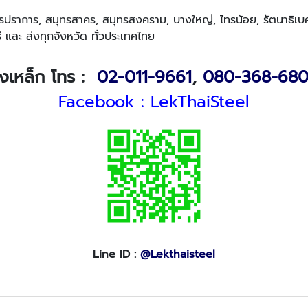
รปราการ, สมุทรสาคร, สมุทรสงคราม, บางใหญ่, ไทรน้อย, รัตนาธิเบศ
ี และ ส่งทุกจังหวัด ทั่วประเทศไทย
ั่งเหล็ก โทร :
02-011-9661
,
080-368-68
Facebook :
LekThaiSteel
Line ID :
@Lekthaisteel