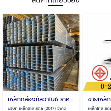
สินค้าที่เกี่ยวข้อง
เหล็กกล่องกัลวาไนซ์ ราคาถูกมาตรฐาน มอก.
็กไทย สตีล (2017) จำกัด
เหล็กไทย สตีล