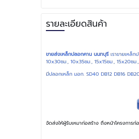
รายละเอียดสินค้า
ขายส่งเหล็กปลอกคาน นนทบุรี
เราขายเหล็ก
10x30ซม., 10x35ซม., 15x15ซม., 15x20ซม.
มีปลอกเหล็ก มอก. SD40 DB12 DB16 DB20 ร
จัดส่งให้ผู้รับเหมาก่อสร้าง ถึงหน้าโครงการก