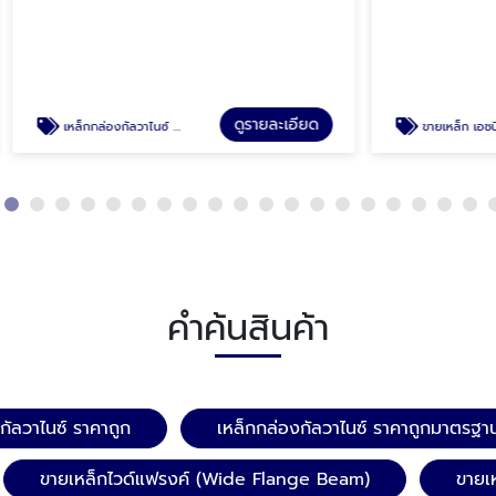
ดูรายละเอียด
ดู
 ราคาถูกมาตรฐาน มอก.
ขายเหล็ก เอชบีม (H-Beam)
คำค้นสินค้า
กัลวาไนซ์ ราคาถูก
เหล็กกล่องกัลวาไนซ์ ราคาถูกมาตรฐา
ขายเหล็กไวด์แฟรงค์ (Wide Flange Beam)
ขายเ