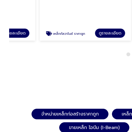
ดูรายละเอียด
เหล็กกัลวาไนซ์ ราคาถูก
เหล็กกล่องกัลวาไนซ์
จำหน่ายเหล็กก่อสร้างราคาถูก
เหล็ก
ขายเหล็ก ไอบีม (I-Beam)