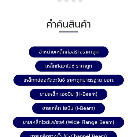
คำค้นสินค้า
จำหน่ายเหล็กก่อสร้างราคาถูก
เหล็กกัลวาไนซ์ ราคาถูก
เหล็กกล่องกัลวาไนซ์ ราคาถูกมาตรฐาน มอก.
ขายเหล็ก เอชบีม (H-Beam)
ขายเหล็ก ไอบีม (I-Beam)
ขายเหล็กไวด์แฟรงค์ (Wide Flange Beam)
ขายเหล็กรางน้ำ (C-Channel Beam)