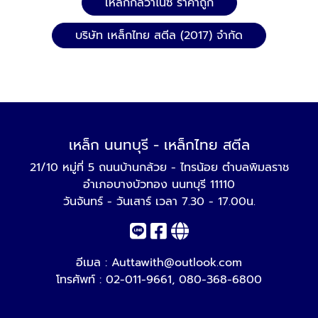
เหล็กกัลวาไนซ์ ราคาถูก
บริษัท เหล็กไทย สตีล (2017) จำกัด
เหล็ก นนทบุรี - เหล็กไทย สตีล
21/10 หมู่ที่ 5 ถนนบ้านกล้วย - ไทรน้อย ตำบลพิมลราช
อำเภอบางบัวทอง นนทบุรี 11110
วันจันทร์ - วันเสาร์ เวลา 7.30 - 17.00น.
อีเมล :
Auttawith@outlook.com
โทรศัพท์ :
02-011-9661
,
080-368-6800