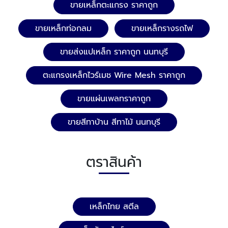
ขายเหล็กตะแกรง ราคาถูก
ขายเหล็กท่อกลม
ขายเหล็กรางรถไฟ
ขายส่งแปเหล็ก ราคาถูก นนทบุรี
ตะแกรงเหล็กไวร์เมช Wire Mesh ราคาถูก
ขายแผ่นเพลทราคาถูก
ขายสีทาบ้าน สีทาไม้ นนทบุรี
ตราสินค้า
เหล็กไทย สตีล