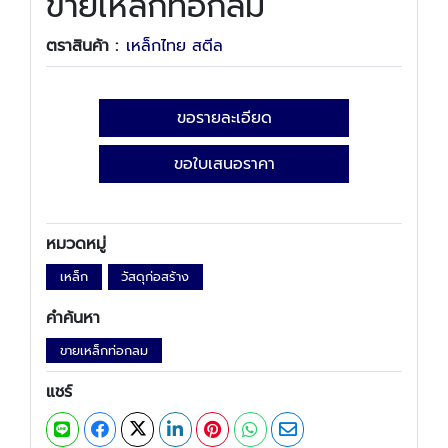
ขายเหล็กท่อกลม
ตราสินค้า :
เหล็กไทย สตีล
ขอรายละเอียด
ขอใบเสนอราคา
หมวดหมู่
เหล็ก
วัสดุก่อสร้าง
คำค้นหา
ขายเหล็กท่อกลม
แชร์