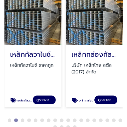
เหล็กกัลวาไนซ์ ราคาถูก
เหล็กกล่องกัลวาไนซ์ ราคาถูกมาตรฐาน มอก.
เหล็กกัลวาไนซ์ ราคาถูก
บริษัท เหล็กไทย สตีล
(2017) จำกัด
ดูรายละเอียด
ดูรายละเอียด
เหล็กกัลวาไนซ์ ราคาถูก
เหล็กกล่องกัลวาไนซ์ ราคาถูกมาตรฐาน มอก.