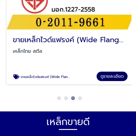
ขายเหล็กไวด์แฟรงค์ (Wide Flange Beam)
เหล็กไทย สตีล
ดูรายละเอียด
ขายเหล็กไวด์แฟรงค์ (Wide Flange Beam)
เหล็กขายดี