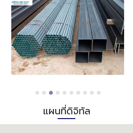
แผนที่ดิจิทัล