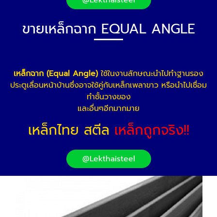
ขายเหล็กฉาก EQUAL ANGLE
เหล็กฉาก (Equal Angle)
ใช้ในงานลักษณะนำไปทำฐานรอง
ประตูเลื่อนหน้าบ้านซึ่งอาจใช้คู่กับเหล็กเพลาขาว หรือนำไปเชื่อม
ทำชั้นวางของ
และอื่นๆอีกมากมาย
เหล็กไทย สตีล
เหล็กถูกจริง!!
@Lekthaisteel